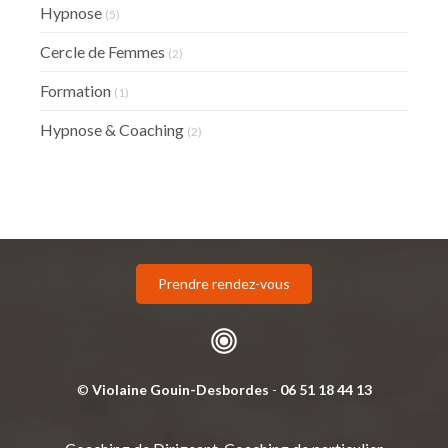
Hypnose
(5)
Cercle de Femmes
(2)
Formation
(1)
Hypnose & Coaching
(2)
Prendre rendez-vous
©
Violaine Gouin-Desbordes
-
06 51 18 44 13