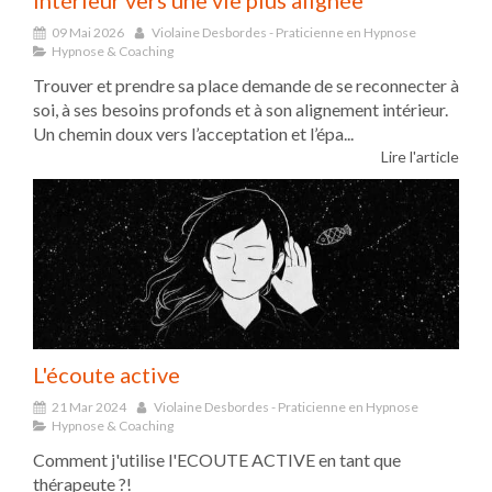
intérieur vers une vie plus alignée
09 Mai 2026
Violaine Desbordes - Praticienne en Hypnose
Hypnose & Coaching
Trouver et prendre sa place demande de se reconnecter à
soi, à ses besoins profonds et à son alignement intérieur.
Un chemin doux vers l’acceptation et l’épa...
Lire l'article
L'écoute active
21 Mar 2024
Violaine Desbordes - Praticienne en Hypnose
Hypnose & Coaching
Comment j'utilise l'ECOUTE ACTIVE en tant que
thérapeute ?!