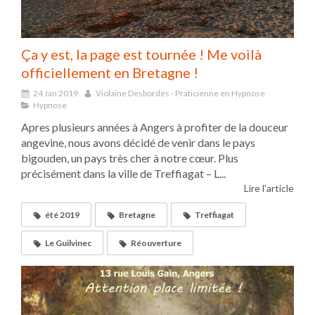
Ça y est, la page est tournée ! Me voilà
officiellement en Bretagne !
24 Jan 2019
Violaine Desbordes - Praticienne en Hypnose
Hypnose
Apres plusieurs années à Angers à profiter de la douceur
angevine, nous avons décidé de venir dans le pays
bigouden, un pays très cher à notre cœur. Plus
précisément dans la ville de Treffiagat – L...
Lire l'article
été 2019
Bretagne
Treffiagat
Le Guilvinec
Réouverture