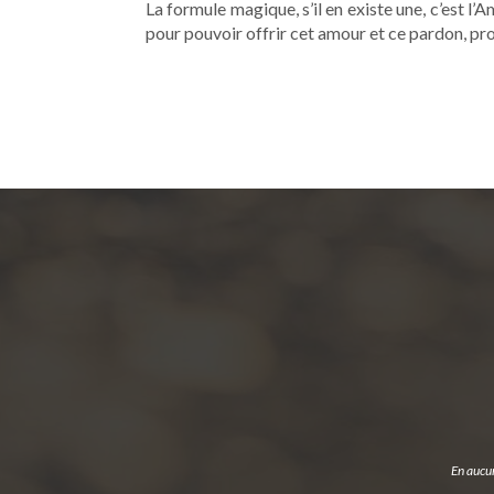
La formule magique, s’il en existe une, c’est l
pour pouvoir offrir cet amour et ce pardon, pro
En aucun