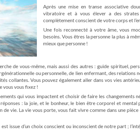
Après une mise en transe associative douc
vibratoire et à vous élever a des strates
complètement conscient de votre corps et l’en
Une fois reconnecté à votre âme, vous mod
besoins. Vous êtres la personne la plus à mê
mieux que personne !
erche de vous-même, mais aussi des autres : guide spirituel, p
rgénérationnelle ou personnelle, de lien enfermant, des relations
ités collantes. Vous pouvez également aller dans vos vies antéri
ue vous vous fixez !
ments qui vous impactent et choisir de faire les changements néc
réponses : la joie, et le bonheur, le bien être corporel et mental 
de vie. La vie vous porte, vous fait vivre comme dans une pièce 
st issue d’un choix conscient ou inconscient de notre part ; l’int