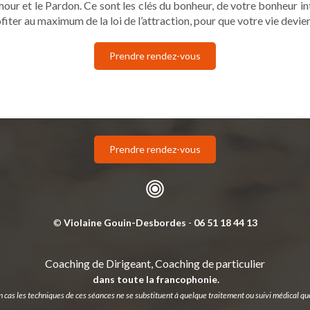
’Amour et le Pardon. Ce sont les clés du bonheur, de votre bonheur in
fiter au maximum de la loi de l’attraction, pour que votre vie devi
Prendre rendez-vous
Prendre rendez-vous
©
Violaine Gouin-Desbordes
-
06 51 18 44 13
Coaching de Dirigeant, Coaching de particulier
dans toute la francophonie.
 cas les techniques de ces séances ne se substituent à quelque traitement ou suivi médical que